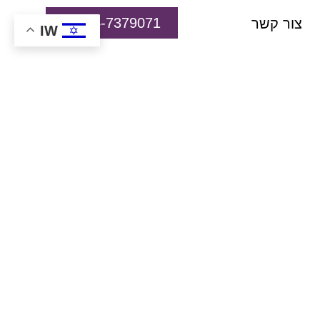
074-7379071
צור קשר
IW